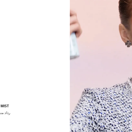
MIST
رذاذ من