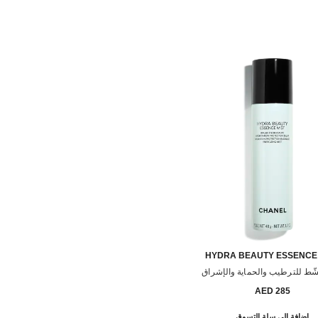
HYDRA BEAUTY ESSENCE 
شّط للترطيب والحماية والإشراق
المرجع 141050
285 AED
إضافة إلى سلة التسوق