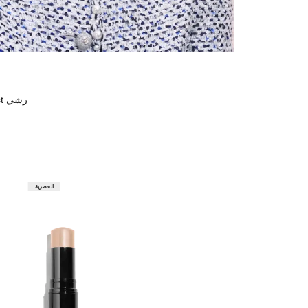
رشي HYDRA BEAUTY Essence Mist على البشرة للحصول على ترطيب وإشراقة فورية.
الحصرية